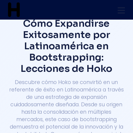
Cómo Expandirse
Exitosamente por
Latinoamérica en
Bootstrapping:
Lecciones de Hoko
Descubre cómo Hoko se convirtió en un
referente de éxito en Latinoamérica a través
de una estrategia de expansión
cuidadosamente diseñada. Desde su origen
hasta la consolidación en múltiples
mercados, este caso de bootstrapping
demuestra el potencial de la innovación y la