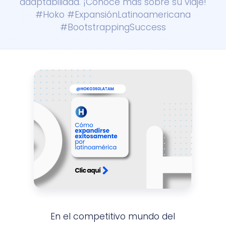
adaptabilidad. ¡Conoce más sobre su viaje!
#Hoko #ExpansiónLatinoamericana
#BootstrappingSuccess
En el competitivo mundo del